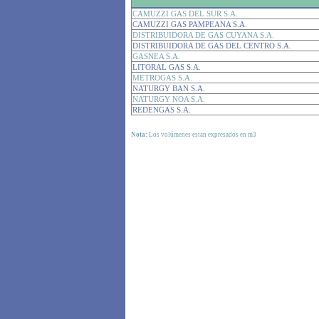
CAMUZZI GAS DEL SUR S.A.
CAMUZZI GAS PAMPEANA S.A.
DISTRIBUIDORA DE GAS CUYANA S.A.
DISTRIBUIDORA DE GAS DEL CENTRO S.A.
GASNEA S.A.
LITORAL GAS S.A.
METROGAS S.A.
NATURGY BAN S.A.
NATURGY NOA S.A.
REDENGAS S.A.
Nota:
Los volúmenes estan expresados en m3