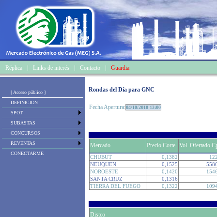
Réplica
|
Links de interés
|
Contacto
|
Guardia
Rondas del Día para GNC
[ Acceso público ]
DEFINICION
Fecha Apertura:
04/10/2010 13:00
SPOT
SUBASTAS
CONCURSOS
REVENTAS
Mercado
Precio Corte
Vol. Ofertado C
CONECTARME
CHUBUT
0,1382
12
NEUQUEN
0,1525
558
NOROESTE
0,1420
154
SANTA CRUZ
0,1316
TIERRA DEL FUEGO
0,1322
109
Distco